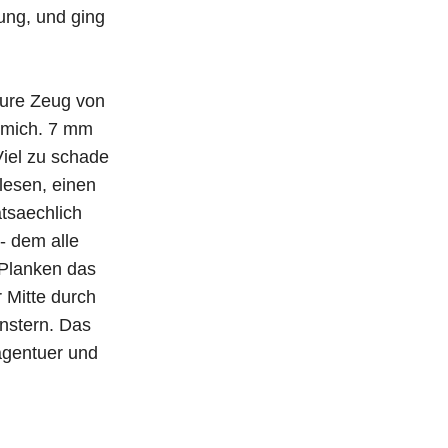
tung, und ging
teure Zeug von
r mich. 7 mm
Viel zu schade
lesen, einen
atsaechlich
- dem alle
 Planken das
 Mitte durch
enstern. Das
agentuer und