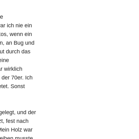
te
r ich nie ein
tos, wenn ein
en, an Bug und
ut durch das
eine
 wirklich
 der 70er. Ich
tet. Sonst
elegt, und der
, fest nach
Mein Holz war
 leihen musste