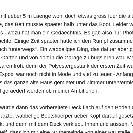
mit ueber 5 m Laenge wohl doch etwas gross fuer die al
 das Bett musste spaeter halb unter das Boot. Leider wa
s - wozu hat man ein Gedaechtnis. Es gab also nur Pho
achte. Einige Zeit spaeter hatte ich den Rumpf zusamm
ch "unterwegs". Ein wabbeliges Ding, das dafuer aber g
 Garten und von dort in die Garage zu bugsieren war. M
ren froh, denn der Polyestergestank der ersten Zeit war
Expoxi war noch nicht in Mode und viel zu teuer - Anfang
ns das ganze alte Haus gemietet und Zimmer untervermie
l geraedert worden ob meiner Ambitionen.
 wurde dann das vorbereitete Deck flach auf den Boden g
zte, wabbelige Bootskoerper ueber Kopf darauf gesetzt
kt und dann mit dem Deck verklebt. Innen und aussen. 
steif, dass ich mir eine Grubenwinde von einer Baustelle