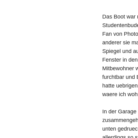
Das Boot war 
Studentenbude,
Fan von Photo
anderer sie m
Spiegel und au
Fenster in den
Mitbewohner wa
furchtbar und 
hatte uebrige
waere ich woh
In der Garage
zusammengehar
unten gedruec
allerdings so 