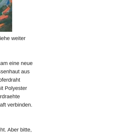
iehe weiter
 kam eine neue
ssenhaut aus
pferdraht
t Polyester
rdraehte
aft verbinden.
t. Aber bitte,